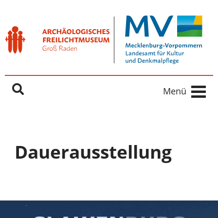
Freilichtmuseum Groß Raden
Springe direkt zu:
Inhaltsbereich
Hauptnavigation
Menü
Dauerausstellung