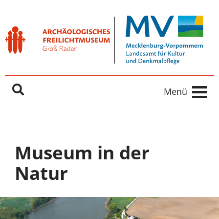
Freilichtmuseum Groß Raden
Springe direkt zu:
Inhaltsbereich
Hauptnavigation
Menü
Museum in der
Natur