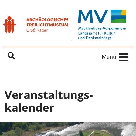
Freilichtmuseum Groß Raden
Springe direkt zu:
Inhaltsbereich
Hauptnavigation
Menü
Veranstaltungs­
kalender