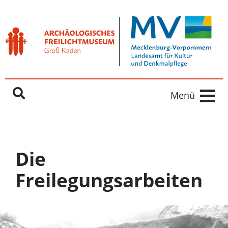
Freilichtmuseum Groß Raden
Springe direkt zu:
Inhaltsbereich
Hauptnavigation
Menü
Die
Freilegungsarbeiten