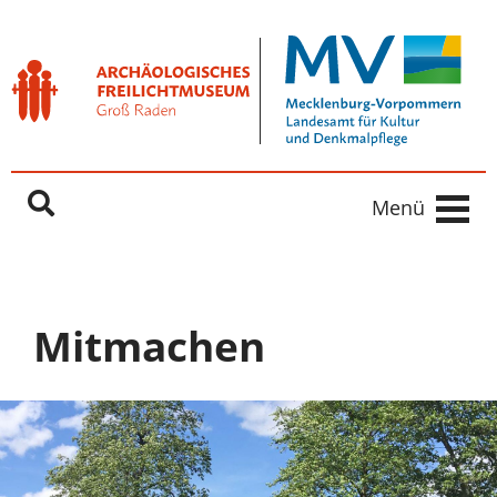
Freilichtmuseum Groß Raden
Springe direkt zu:
Inhaltsbereich
Hauptnavigation
Menü
Mitmachen