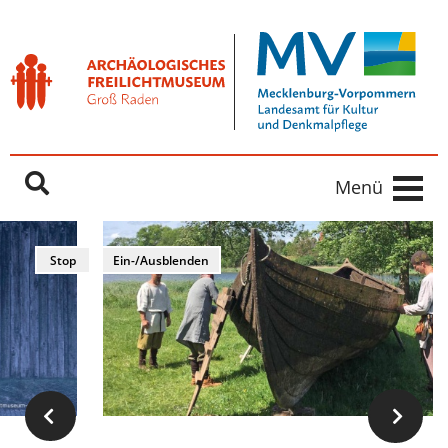
Freilichtmuseum Groß Raden
Springe direkt zu:
Inhaltsbereich
Hauptnavigation
Menü
Stop
Ein-/Ausblenden